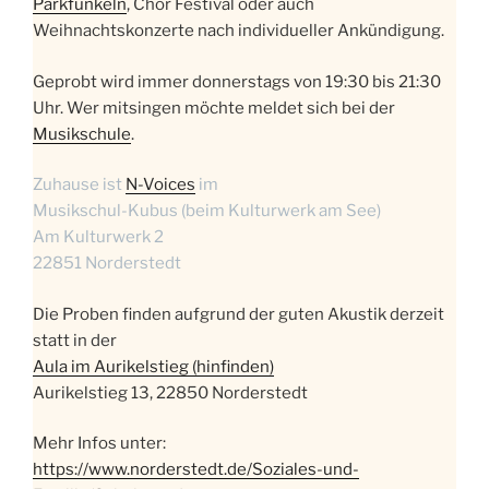
Parkfunkeln
, Chor Festival oder auch
Weihnachtskonzerte nach individueller Ankündigung.
Geprobt wird immer donnerstags von 19:30 bis 21:30
Uhr. Wer mitsingen möchte meldet sich bei der
Musikschule
.
Zuhause ist
N-Voices
im
Musikschul-Kubus (beim Kulturwerk am See)
Am Kulturwerk 2
22851 Norderstedt
Die Proben finden aufgrund der guten Akustik derzeit
statt in der
Aula im Aurikelstieg (hinfinden)
Aurikelstieg 13, 22850 Norderstedt
Mehr Infos unter:
https://www.norderstedt.de/Soziales-und-