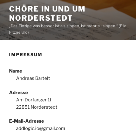
Zum
CHÖRE IN UND UM
Inhalt
NORDERSTEDT
springen
„Das Einzige was besser ist als singen, ist mehr zu singen.“ (Ella
Fitzgerald)
IMPRESSUM
Name
Andreas Bartelt
Adresse
Am Dorfanger 1f
22851 Norderstedt
E-Mail-Adresse
addlogic.io@gmail.com